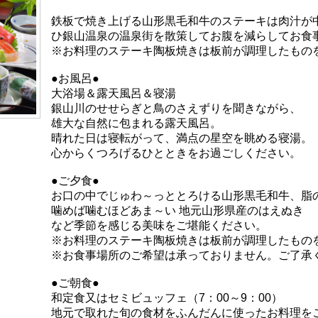
鉄板で焼き上げる山形黒毛和牛のステーキは肉汁が
ひ銀山温泉の温泉街を散策してお腹を減らしてお食
※お料理のステーキ陶板焼きは板前が調理したもの
●お風呂●
大浴場＆露天風呂＆寝湯
銀山川のせせらぎと鳥のさえずりを聞きながら、
雄大な自然に包まれる露天風呂。
晴れた日は寝転がって、満点の星空を眺める寝湯。
心からくつろげるひとときをお過ごしください。
●ご夕食●
お口の中でじゅわ～っととろける山形黒毛和牛、脂
噛めば噛むほどあま～い 地元山形県産のはえぬき
など季節を感じる美味をご堪能ください。
※お料理のステーキ陶板焼きは板前が調理したもの
※お食事場所のご希望は承っておりません。ご了承
●ご朝食●
和定食又はセミビュッフェ（7：00～9：00）
地元で取れた旬の食材をふんだんに使ったお料理を