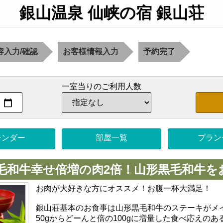
銀山温泉 仙峡の宿 銀山荘
容入力/確認
お客様情報入力
予約完了
一室当りのご利用人数
レンダー
部屋一覧
プラン
毛和牛幸せ倍増の肉2倍！山形黒毛和牛を
お肉が大好きな方にオススメ！お腹一杯大満足！
銀山荘基本のお食事は山形黒毛和牛のステーキがメ
50gからどーんと倍の100gに増量した食べ応えの