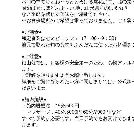
お口の中でじゅわ～っととろける尾花沢牛、脂の乗
噛めば噛むほどあま～い 地元山形県産のはえぬき
など季節を感じる美味をご堪能ください。
※お食事場所のご希望は承っておりません。ご了承
●ご朝食●
和定食又はセミビュッフェ（7：00～9：00）
地元で取れた旬の食材をふんだんに使ったお料理を
●ご注意●
銀山荘では、お客様の安全第一のため、食物アレル
ます。
ご理解を賜りますようお願い致します。
詳細をご覧になられたい方に関しましては、公式ホ
ださいませ。
●館内施設●
・館内岩盤浴…45分/500円
・マッサージ…40分/5000円 60分/7000円 など
すべて予約が必要です。当日予約でもお受けできま
けます。