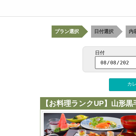
プラン選択
日付選択
内
日付
カ
【お料理ランクUP】山形黒