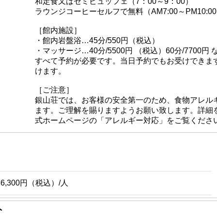
和定食又はセミビュッフェ（7：00～9：00）
ラウンジコーヒーセルフで無料（AM7:00～PM10:0
［館内施設］
・館内岩盤浴…45分/550円（税込）
・マッサージ…40分/5500円 （税込）60分/7700円
すべて予約が必要です。当日予約でもお受けできま
けます。
［ご注意］
銀山荘では、お客様の安全第一のため、食物アレル
ます。ご理解を賜りますようお願い致します。詳細
式ホームページの「アレルギー対応」をご覧くださ
36,300円（税込）/人
ト