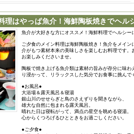
ン料理はやっぱ魚介！海鮮陶板焼きでヘル
魚介が大好きな方にオススメ！海鮮料理でヘルシー
ご夕食のメイン料理は海鮮陶板焼き！魚介をメイン
介がもつ素材本来の美味しさを楽しむお料理です。
お楽しみくださいませ。
陶板で焼き上げる魚介類は素材の旨みが存分に味わ
り浸かって、リラックスした気分でお食事に挑んで
●お風呂●
大浴場＆露天風呂＆寝湯
銀山川のせせらぎと鳥のさえずりを聞きながら、
雄大な自然に包まれる露天風呂。
晴れた日は寝転がって、満点の星空を眺める寝湯。
心からくつろげるひとときをお過ごしください。
●ご夕食●