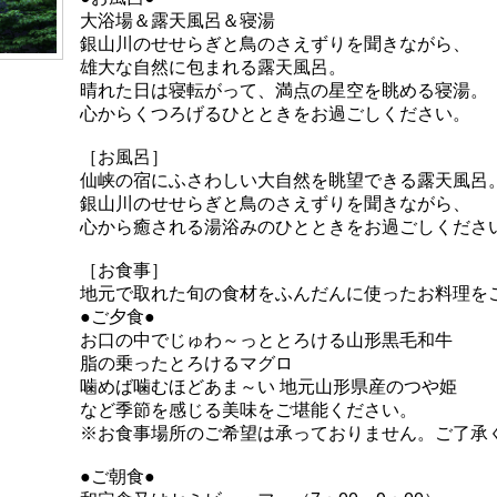
大浴場＆露天風呂＆寝湯
銀山川のせせらぎと鳥のさえずりを聞きながら、
雄大な自然に包まれる露天風呂。
晴れた日は寝転がって、満点の星空を眺める寝湯。
心からくつろげるひとときをお過ごしください。
［お風呂］
仙峡の宿にふさわしい大自然を眺望できる露天風呂
銀山川のせせらぎと鳥のさえずりを聞きながら、
心から癒される湯浴みのひとときをお過ごしくださ
［お食事］
地元で取れた旬の食材をふんだんに使ったお料理を
●ご夕食●
お口の中でじゅわ～っととろける山形黒毛和牛
脂の乗ったとろけるマグロ
噛めば噛むほどあま～い 地元山形県産のつや姫
など季節を感じる美味をご堪能ください。
※お食事場所のご希望は承っておりません。ご了承
●ご朝食●