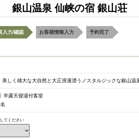
銀山温泉 仙峡の宿 銀山荘
容入力/確認
お客様情報入力
予約完了
】美しく雄大な大自然と大正浪漫漂うノスタルジックな銀山温
N】半露天寝湯付客室
4名
してください