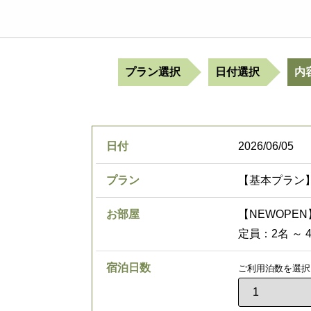
プラン選択
日付選択
内
日付
2026/06/05
プラン
【基本プラン
お部屋
【NEWOPE
定員：2名 ～ 
宿泊日数
ご利用泊数を選択